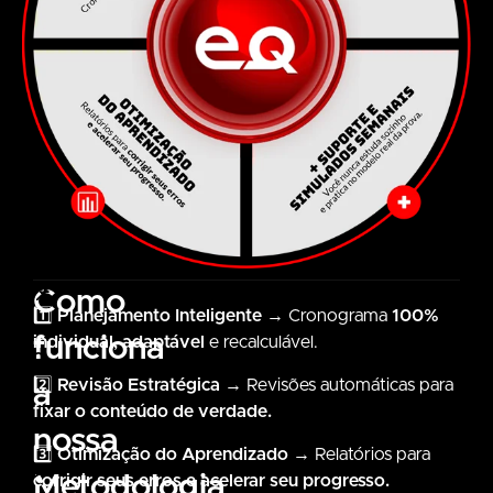
Como
📌
1️⃣
P
lanejamento Inteligente
→ Cronograma
100%
Apresentamos
funciona
individual, adaptável
e recalculável.
o
2️⃣
R
evisão Estratégica
→ Revisões automáticas para
a
Método
fixar o conteúdo de verdade.
P.R.O+
nossa
–
3️⃣
O
timização do Aprendizado
→ Relatórios para
Metodologia
O
corrigir seus erros e acelerar seu progresso.