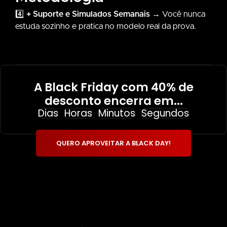
Jeito
4️⃣
+ Suporte e Simulados Semanais
→ Você nunca
Inteligente
estuda sozinho e pratica no modelo real da prova.
de
Estudar
A Black Friday com
40% de
desconto
encerra em...
Dias
Horas
Minutos
Segundos
QUERO APROVEITAR A BLACK DAY!