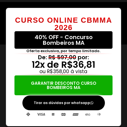
CURSO ONLINE CBMMA
2026
40% OFF - Concurso
Bombeiros MA
Oferta exclusiva, por tempo limitado.
De:
R$ 597,00
por:
12x de R$36,81
ou R$358,00 á vista
GARANTIR DESCONTO CURSO
BOMBEIROS MA
Tirar as dúvidas por whatsapp