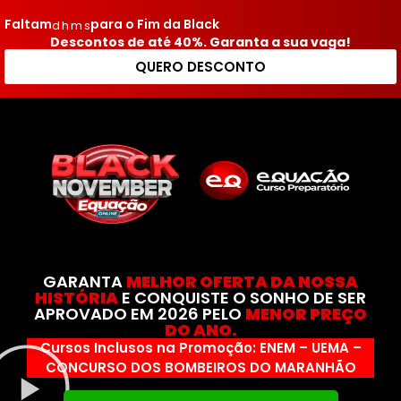
Faltam
para o Fim da Black
d
h
m
s
Descontos de até 40%. Garanta a sua vaga!
QUERO DESCONTO
GARANTA
MELHOR OFERTA DA NOSSA
HISTÓRIA
E CONQUISTE O SONHO DE SER
APROVADO EM 2026 PELO
MENOR PREÇO
DO ANO.
Cursos Inclusos na Promoção: ENEM – UEMA –
CONCURSO DOS BOMBEIROS DO MARANHÃO